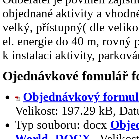
objednané aktivity a vhodné
velký, přístupný( dle velikos
el. energie do 40 m, rovný 
k instalaci aktivity, parkov
Ojednávkové fomulář 
Objednávkový formulá
Velikost:
197.29 kB
,
Dat
Typ souboru:
docx
Obje
World- DOCX
,
Velikos