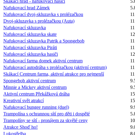
Skákací hrad - nafukovací hasiči
5.
Nafukovací hrad Zámek
5.
Nafukovací dvoj-skluzavka s prolézačkou
11
Dvoj-skluzavka s prolézačkou (Auta)
11
Nafukovací skluzavka
11
Nafukovací skluzavka skate
12
Nafukovací skluzavka Patrik a Spongebob
11
Nafukovací skluzavka Piráti
11
Nafukovací skluzavka hasiči
12
Nafukovací farma domek aktivní centrum
11
Nafukovací autodráha s prolézačkou (aktivní centrum)
11
Skákací Centrum farma, aktivní atrakce pro nejmenší
11
Spongebob aktivní centrum
9.
Minnie a Mickey aktivní centrum
9.
Aktivní centrum Překážková dráha
15
Kreativní svět atrakcí
15
Nafukovací bungee running (duel)
9.
Trampolína s ochrannou sítí pro děti i dospělé
5.
Trampolíny se sítí - pronájem za skvělé ceny
10
Atrakce Shoď ho!
9.
Lukostřelba
8.