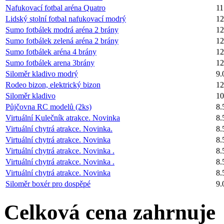
Nafukovací fotbal aréna Quatro
11
Lidský stolní fotbal nafukovací modrý
12
Sumo fotbálek modrá aréna 2 brány
12
Sumo fotbálek zelená aréna 2 brány
12
Sumo fotbálek aréna 4 brány
12
Sumo fotbálek arena 3brány
12
Siloměr kladivo modrý
9.
Rodeo bizon, elektrický bizon
12
Siloměr kladivo
10
Půjčovna RC modelů (2ks)
8.
Virtuální Kulečník atrakce. Novinka
8.
Virtuální chytrá atrakce. Novinka.
8.
Virtuální chytrá atrakce. Novinka
8.
Virtuální chytrá atrakce. Novinka .
8.
Virtuální chytrá atrakce. Novinka .
8.
Virtuální chytrá atrakce. Novinka
8.
Siloměr boxér pro dospěpé
9.
Celková cena zahrnuje