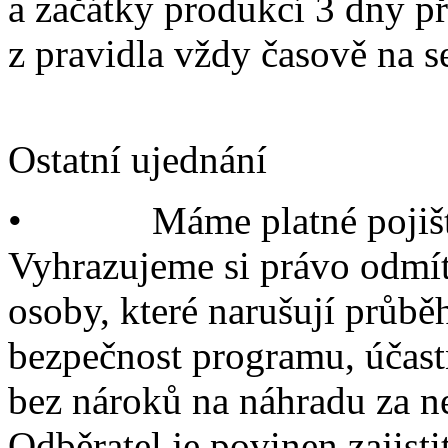
a začátky produkcí 3 dny př
z pravidla vždy časově na s
Ostatní ujednání
• Máme platné pojištěn
Vyhrazujeme si právo odmít
osoby, které narušují průbě
bezpečnost programu, účastn
bez nároků na náhradu za 
Odběratel je povinen zajist