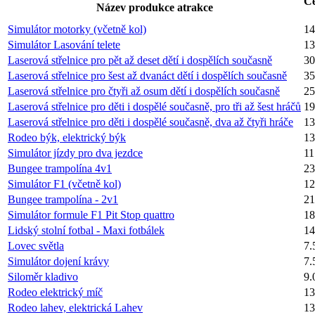
Ce
Název produkce atrakce
Simulátor motorky (včetně kol)
14
Simulátor Lasování telete
13
Laserová střelnice pro pět až deset dětí i dospělích současně
30
Laserová střelnice pro šest až dvanáct dětí i dospělích současně
35
Laserová střelnice pro čtyři až osum dětí i dospělích současně
25
Laserová střelnice pro děti i dospělé současně, pro tři až šest hráčů
19
Laserová střelnice pro děti i dospělé současně, dva až čtyři hráče
13
Rodeo býk, elektrický býk
13
Simulátor jízdy pro dva jezdce
11
Bungee trampolína 4v1
23
Simulátor F1 (včetně kol)
12
Bungee trampolína - 2v1
21
Simulátor formule F1 Pit Stop quattro
18
Lidský stolní fotbal - Maxi fotbálek
14
Lovec světla
7.
Simulátor dojení krávy
7.
Siloměr kladivo
9.
Rodeo elektrický míč
13
Rodeo lahev, elektrická Lahev
13