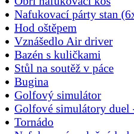
Obří nafukovací koš
Nafukovací párty stan (6
Hod oštěpem
Vznášedlo Air driver
Bazén s kuličkami
Stůl na soutěž v páce
Bugina
Golfový simulátor
Golfové simulátory duel 
Tornádo