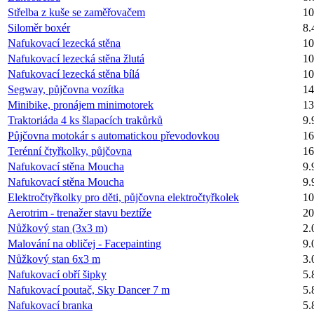
Střelba z kuše se zaměřovačem
10
Siloměr boxér
8.
Nafukovací lezecká stěna
10
Nafukovací lezecká stěna žlutá
10
Nafukovací lezecká stěna bílá
10
Segway, půjčovna vozítka
14
Minibike, pronájem minimotorek
13
Traktoriáda 4 ks šlapacích trakůrků
9.
Půjčovna motokár s automatickou převodovkou
16
Terénní čtyřkolky, půjčovna
16
Nafukovací stěna Moucha
9.
Nafukovací stěna Moucha
9.
Elektročtyřkolky pro děti, půjčovna elektročtyřkolek
10
Aerotrim - trenažer stavu beztíže
20
Nůžkový stan (3x3 m)
2.
Malování na obličej - Facepainting
9.
Nůžkový stan 6x3 m
3.
Nafukovací obří šipky
5.
Nafukovací poutač, Sky Dancer 7 m
5.
Nafukovací branka
5.