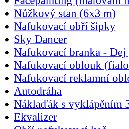
Facepainting (malování n
Nůžkový stan (6x3 m)
Nafukovací obří šipky
Sky Dancer
Nafukovací branka - Dej 
Nafukovací oblouk (fial
Nafukovací reklamní obl
Autodráha
Náklaďák s vyklápěním 
Ekvalizer