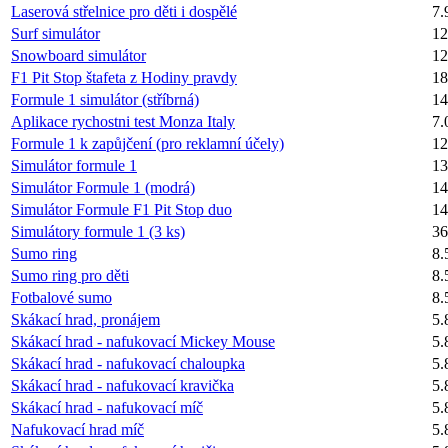
Laserová střelnice pro děti i dospělé
7.
Surf simulátor
12
Snowboard simulátor
12
F1 Pit Stop štafeta z Hodiny pravdy
18
Formule 1 simulátor (stříbrná)
14
Aplikace rychostni test Monza Italy
7.
Formule 1 k zapůjčení (pro reklamní účely)
12
Simulátor formule 1
13
Simulátor Formule 1 (modrá)
14
Simulátor Formule F1 Pit Stop duo
14
Simulátory formule 1 (3 ks)
36
Sumo ring
8.
Sumo ring pro děti
8.
Fotbalové sumo
8.
Skákací hrad, pronájem
5.
Skákací hrad - nafukovací Mickey Mouse
5.
Skákací hrad - nafukovací chaloupka
5.
Skákací hrad - nafukovací kravička
5.
Skákací hrad - nafukovací míč
5.
Nafukovací hrad míč
5.