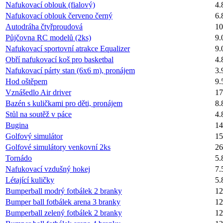
Nafukovací oblouk (fialový)
4.
Nafukovací oblouk červeno černý
6.
Autodráha čtyřproudová
10
Půjčovna RC modelů (2ks)
9.
Nafukovací sportovní atrakce Equalizer
9.
Obří nafukovací koš pro basketbal
4.
Nafukovací párty stan (6x6 m), pronájem
3.
Hod oštěpem
9.
Vznášedlo Air driver
17
Bazén s kuličkami pro děti, pronájem
8.
Stůl na soutěž v páce
4.
Bugina
14
Golfový simulátor
15
Golfové simulátory venkovní 2ks
26
Tornádo
5.
Nafukovací vzdušný hokej
7.
Létající kuličky
5.
Bumperball modrý fotbálek 2 branky
12
Bumper ball fotbálek arena 3 branky
12
Bumperball zelený fotbálek 2 branky
12