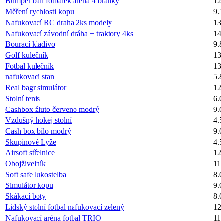
Bumper ball fotbálek arena 4 branky
12
Měření rychlosti kopu
9.
Nafukovací RC draha 2ks modely
13
Nafukovací závodní dráha + traktory 4ks
14
Bourací kladivo
9.
Golf kulečník
13
Fotbal kulečník
13
nafukovací stan
5.
Real bagr simulátor
12
Stolní tenis
6.
Cashbox žluto červeno modrý
9.
Vzdušný hokej stolní
4.
Cash box bílo modrý
9.
Skupinové Lyže
4.
Airsoft střelnice
12
Obojživelník
11
Soft safe lukostelba
8.
Simulátor kopu
9.
Skákací boty
8.
Lidský stolní fotbal nafukovací zelený
12
Nafukovací aréna fotbal TRIO
11