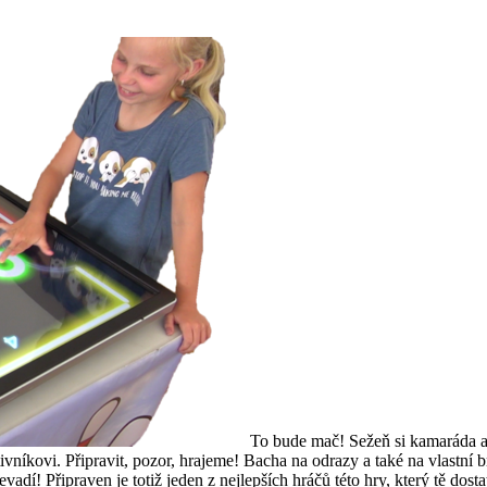
To bude mač! Sežeň si kamaráda a 
otivníkovi. Připravit, pozor, hrajeme! Bacha na odrazy a také na vlastní 
dí! Připraven je totiž jeden z nejlepších hráčů této hry, který tě dos