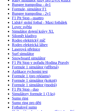
Rally simulátor jízdy pro DVA jezdce
Bungee trampolína - 4v1
Formule, simulátor F1
Bungee trampolína - 2v1
F1 Pit Stop - quattro
Lidský stolní fotbal - Maxi fotbálek
Lovec světla
Simulátor dojení krávy XL
Siloměr kladivo
Rodeo elektrický míč
Rodeo elektrická láhev
Laserová střelnice
Surf simulátor
Snowboard simulátor
F1 Pit Stop v pořadu Hodina Pravdy
Formule 1 simulátor (stříbrná)
Aplikace rychostni test
Formule 1 (pro reklamu)
Formule 1 simulátor (kokpit)
Formule 1 simulátor (modrá)
F1 Pit Stop - duo
Simulátory formule 1 (3 ks)
Sumo ring
Sumo ring pro děti
Fotbalové sumo