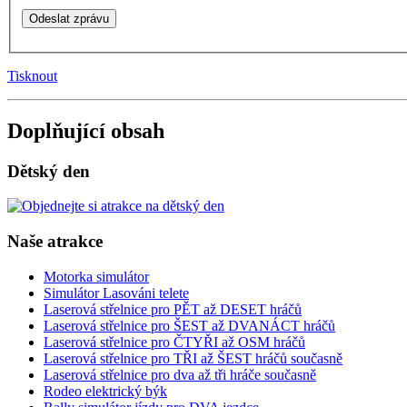
Tisknout
Doplňující obsah
Dětský den
Naše atrakce
Motorka simulátor
Simulátor Lasováni telete
Laserová střelnice pro PĚT až DESET hráčů
Laserová střelnice pro ŠEST až DVANÁCT hráčů
Laserová střelnice pro ČTYŘI až OSM hráčů
Laserová střelnice pro TŘI až ŠEST hráčů současně
Laserová střelnice pro dva až tři hráče současně
Rodeo elektrický býk