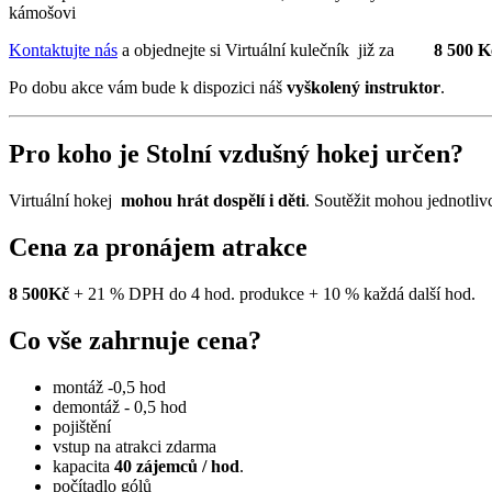
kámošovi
Kontaktujte nás
a objednejte si Virtuální kulečník již za
8 500 K
Po dobu akce vám bude k dispozici náš
vyškolený instruktor
.
Pro koho je Stolní vzdušný hokej určen?
Virtuální hokej
mohou hrát dospělí i děti
. Soutěžit mohou jednotlivc
Cena za pronájem atrakce
8 500Kč
+ 21 % DPH do 4 hod. produkce + 10 % každá další hod.
Co vše zahrnuje cena?
montáž -0,5 hod
demontáž - 0,5 hod
pojištění
vstup na atrakci zdarma
kapacita
40 zájemců / hod
.
počítadlo gólů