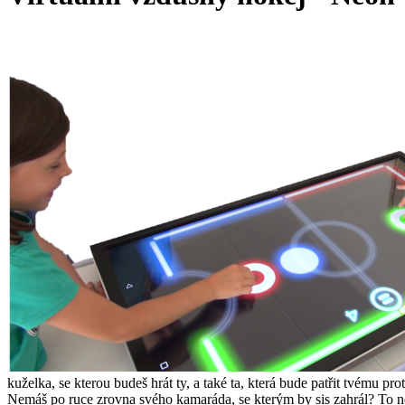
kuželka, se kterou budeš hrát ty, a také ta, která bude patřit tvému pr
Nemáš po ruce zrovna svého kamaráda, se kterým by sis zahrál? To neva