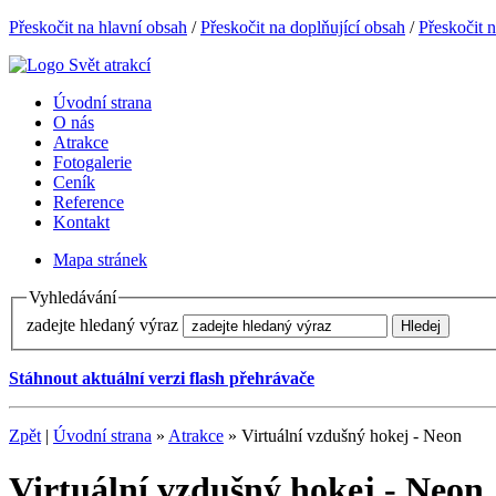
Přeskočit na hlavní obsah
/
Přeskočit na doplňující obsah
/
Přeskočit 
Úvodní strana
O nás
Atrakce
Fotogalerie
Ceník
Reference
Kontakt
Mapa stránek
Vyhledávání
zadejte hledaný výraz
Stáhnout aktuální verzi flash přehrávače
Zpět
|
Úvodní strana
»
Atrakce
» Virtuální vzdušný hokej - Neon
Virtuální vzdušný hokej - Neon