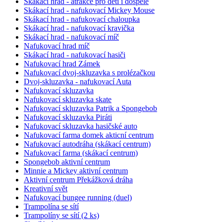
Skákací hrad - atrakce pro děti i dospělé
Skákací hrad - nafukovací Mickey Mouse
Skákací hrad - nafukovací chaloupka
Skákací hrad - nafukovací kravička
Skákací hrad - nafukovací míč
Nafukovací hrad míč
Skákací hrad - nafukovací hasiči
Nafukovací hrad Zámek
Nafukovací dvoj-skluzavka s prolézačkou
Dvoj-skluzavka - nafukovací Auta
Nafukovací skluzavka
Nafukovací skluzavka skate
Nafukovací skluzavka Patrik a Spongebob
Nafukovací skluzavka Piráti
Nafukovací skluzavka hasičské auto
Nafukovací farma domek akticní centrum
Nafukovací autodráha (skákací centrum)
Nafukovací farma (skákací centrum)
Spongebob aktivní centrum
Minnie a Mickey aktivní centrum
Aktivní centrum Překážková dráha
Kreativní svět
Nafukovací bungee running (duel)
Trampolína se sítí
Trampolíny se sítí (2 ks)