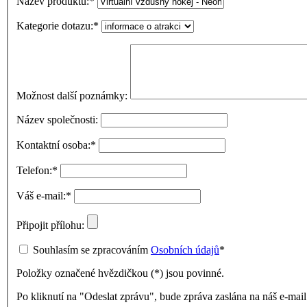
Název produktu:
*
Kategorie dotazu:
*
Možnost další poznámky:
Název společnosti:
Kontaktní osoba:
*
Telefon:
*
Váš e-mail:
*
Připojit přílohu:
Souhlasím se zpracováním
Osobních údajů
*
Položky označené hvězdičkou (
*
) jsou povinné.
Po kliknutí na "Odeslat zprávu", bude zpráva zaslána na náš e-ma