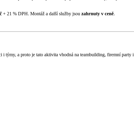
č
+ 21 % DPH. Montáž a další služby jsou
zahrnuty v ceně
.
i i týmy, a proto je tato aktivita vhodná na teambuilding, firemní party i