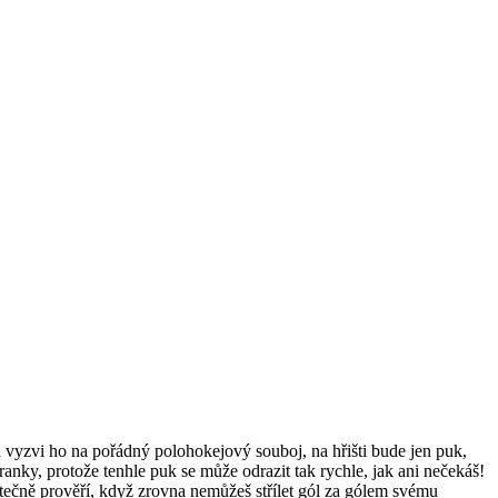
vyzvi ho na pořádný polohokejový souboj, na hřišti bude jen puk,
branky, protože tenhle puk se může odrazit tak rychle, jak ani nečekáš!
tatečně prověří, když zrovna nemůžeš střílet gól za gólem svému