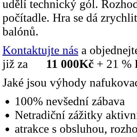
udělí technický gól. Rozho
počítadle. Hra se dá zrychli
balónů.
Kontaktujte nás
a objednejt
již za
11 000Kč
+ 21 %
Jaké jsou výhody nafukovac
100% nevšední zábava
Netradiční zážitky aktivn
atrakce s obsluhou, rozh