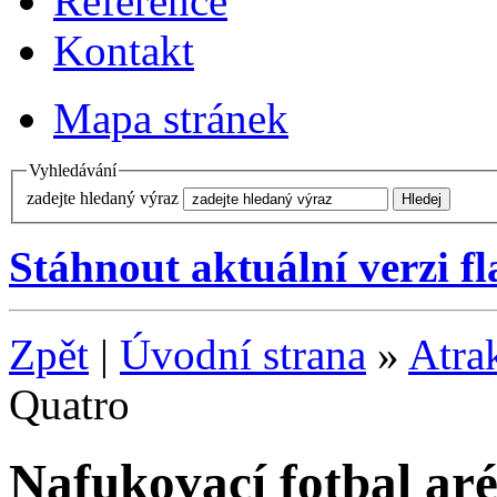
Reference
Kontakt
Mapa stránek
Vyhledávání
zadejte hledaný výraz
Stáhnout aktuální verzi f
Zpět
|
Úvodní strana
»
Atra
Quatro
Nafukovací fotbal ar