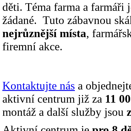
děti. Téma farma a farmáři 
žádané. Tuto zábavnou skák
nejrůznější místa
, farmářs
firemní akce.
Kontaktujte nás
a objednejt
aktivní centrum již za
11 0
montáž a další služby jsou
Aktivní centrum je
pro 8 d