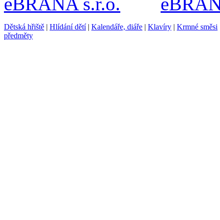
Dětská hřiště
|
Hlídání dětí
|
Kalendáře, diáře
|
Klavíry
|
Krmné směsi
předměty