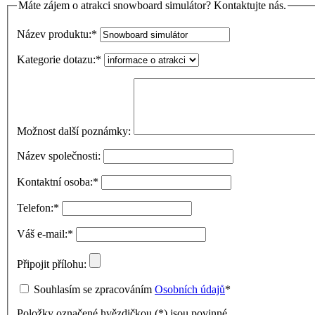
Máte zájem o atrakci snowboard simulátor? Kontaktujte nás.
Název produktu:
*
Kategorie dotazu:
*
Možnost další poznámky:
Název společnosti:
Kontaktní osoba:
*
Telefon:
*
Váš e-mail:
*
Připojit přílohu:
Souhlasím se zpracováním
Osobních údajů
*
Položky označené hvězdičkou (
*
) jsou povinné.