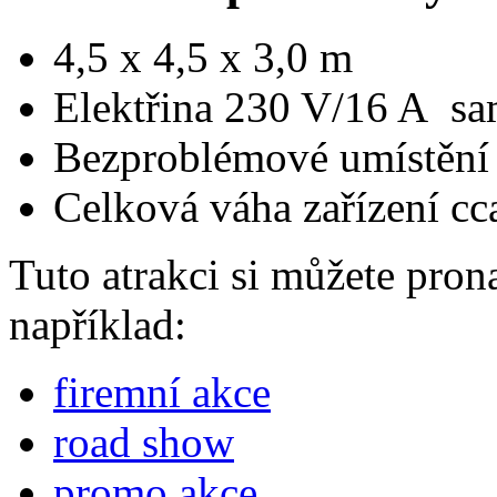
4,5 x 4,5 x 3,0 m
Elektřina 230 V/16 A sam
Bezproblémové umístění v 
Celková váha zařízení cc
Tuto atrakci si můžete prona
například:
firemní akce
road show
promo akce