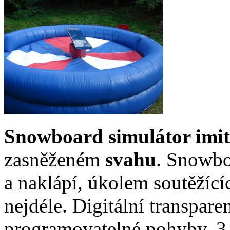
Snowboard simulátor imit
zasněženém
svahu
. Snowbo
a naklápí, úkolem soutěžícíc
nejdéle. Digitální transpare
programovatelné pohyby. 3 r