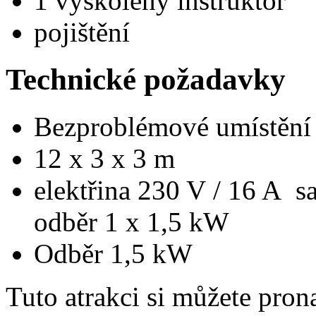
1 vyškolený instruktor
pojištění
Technické požadavky
Bezproblémové umístění v 
12 x 3 x 3 m
elektřina 230 V / 16 A sa
odběr 1 x 1,5 kW
Odběr 1,5 kW
Tuto atrakci si můžete prona