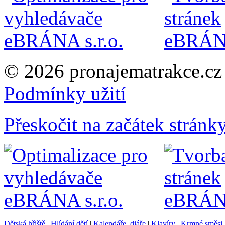
© 2026 pronajematrakce.c
Podmínky užití
Přeskočit na začátek stránk
Dětská hřiště
|
Hlídání dětí
|
Kalendáře, diáře
|
Klavíry
|
Krmné směsi