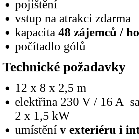
pojištění
vstup na atrakci zdarma
kapacita
48 zájemců / h
počítadlo gólů
Technické požadavky
12 x 8 x 2,5 m
elektřina 230 V / 16 A sa
2 x 1,5 kW
umístění
v exteriéru i in