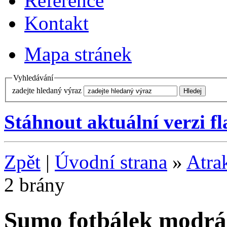
Reference
Kontakt
Mapa stránek
Vyhledávání
zadejte hledaný výraz
Stáhnout aktuální verzi f
Zpět
|
Úvodní strana
»
Atra
2 brány
Sumo fotbálek modrá