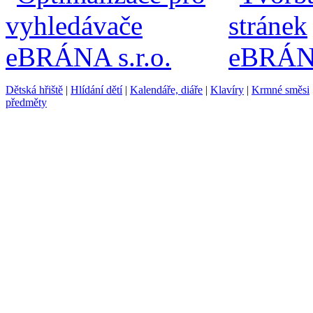
Dětská hřiště
|
Hlídání dětí
|
Kalendáře, diáře
|
Klavíry
|
Krmné směsi
předměty