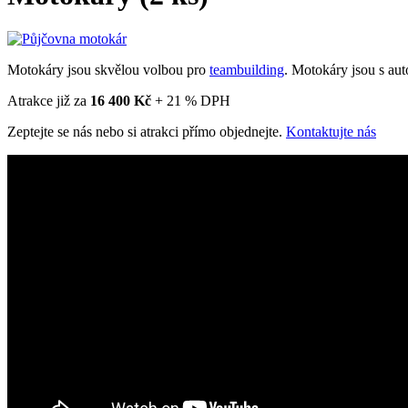
Motokáry jsou skvělou volbou pro
teambuilding
. Motokáry jsou s au
Atrakce již za
16 400 Kč
+ 21 % DPH
Zeptejte se nás nebo si atrakci přímo objednejte.
Kontaktujte nás