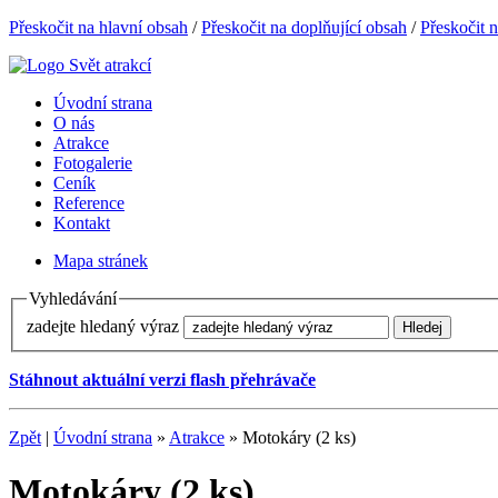
Přeskočit na hlavní obsah
/
Přeskočit na doplňující obsah
/
Přeskočit 
Úvodní strana
O nás
Atrakce
Fotogalerie
Ceník
Reference
Kontakt
Mapa stránek
Vyhledávání
zadejte hledaný výraz
Stáhnout aktuální verzi flash přehrávače
Zpět
|
Úvodní strana
»
Atrakce
» Motokáry (2 ks)
Motokáry (2 ks)