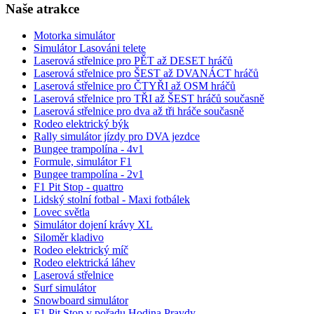
Naše atrakce
Motorka simulátor
Simulátor Lasováni telete
Laserová střelnice pro PĚT až DESET hráčů
Laserová střelnice pro ŠEST až DVANÁCT hráčů
Laserová střelnice pro ČTYŘI až OSM hráčů
Laserová střelnice pro TŘI až ŠEST hráčů současně
Laserová střelnice pro dva až tři hráče současně
Rodeo elektrický býk
Rally simulátor jízdy pro DVA jezdce
Bungee trampolína - 4v1
Formule, simulátor F1
Bungee trampolína - 2v1
F1 Pit Stop - quattro
Lidský stolní fotbal - Maxi fotbálek
Lovec světla
Simulátor dojení krávy XL
Siloměr kladivo
Rodeo elektrický míč
Rodeo elektrická láhev
Laserová střelnice
Surf simulátor
Snowboard simulátor
F1 Pit Stop v pořadu Hodina Pravdy