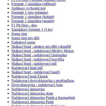
Formule 1 simulátor (stříbrná)
Aplikace rychostni test
Formule 1 (pro reklamu)
Formule 1 simulátor (kokpit)
Formule 1 simulátor (modrá)
F1 Pit Stop - duo
Simulátory formule 1 (3 ks)
Sumo ring
Sumo ring pro děti
Fotbalové sumo
Skákací hrad - atrakce pro děti i dospělé
Skákací hrad - nafukovací Mickey Mouse
Skákací hrad - nafukovací chaloupka
Skákací hrad - nafukovací kravička
Skákací hrad - nafukovací míč
Nafukovací hrad míč
Skákací hrad - nafukovací hasiči
Nafukovací hrad Zámek
Nafukovací dvoj-skluzavka s prolézačkou
Dvoj-skluzavka - nafukovací Auta
Nafukovací skluzavka
Nafukovací skluzavka skate
Nafukovací skluzavka Patrik a Spongebob
Nafukovací skluzavka Piráti