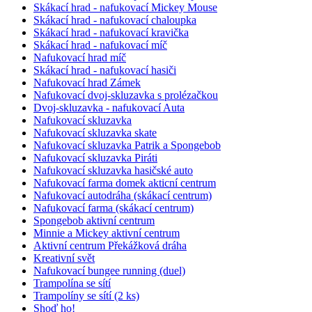
Skákací hrad - nafukovací Mickey Mouse
Skákací hrad - nafukovací chaloupka
Skákací hrad - nafukovací kravička
Skákací hrad - nafukovací míč
Nafukovací hrad míč
Skákací hrad - nafukovací hasiči
Nafukovací hrad Zámek
Nafukovací dvoj-skluzavka s prolézačkou
Dvoj-skluzavka - nafukovací Auta
Nafukovací skluzavka
Nafukovací skluzavka skate
Nafukovací skluzavka Patrik a Spongebob
Nafukovací skluzavka Piráti
Nafukovací skluzavka hasičské auto
Nafukovací farma domek akticní centrum
Nafukovací autodráha (skákací centrum)
Nafukovací farma (skákací centrum)
Spongebob aktivní centrum
Minnie a Mickey aktivní centrum
Aktivní centrum Překážková dráha
Kreativní svět
Nafukovací bungee running (duel)
Trampolína se sítí
Trampolíny se sítí (2 ks)
Shoď ho!