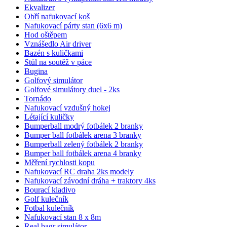
Ekvalizer
Obří nafukovací koš
Nafukovací párty stan (6x6 m)
Hod oštěpem
Vznášedlo Air driver
Bazén s kuličkami
Stůl na soutěž v páce
Bugina
Golfový simulátor
Golfové simulátory duel - 2ks
Tornádo
Nafukovací vzdušný hokej
Létající kuličky
Bumperball modrý fotbálek 2 branky
Bumper ball fotbálek arena 3 branky
Bumperball zelený fotbálek 2 branky
Bumper ball fotbálek arena 4 branky
Měření rychlosti kopu
Nafukovací RC draha 2ks modely
Nafukovací závodní dráha + traktory 4ks
Bourací kladivo
Golf kulečník
Fotbal kulečník
Nafukovací stan 8 x 8m
Real bagr simulátor