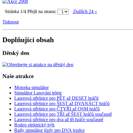
Stránka 1/4
Přejít na stranu:
Dalších 24 »
Tisknout
Doplňující obsah
Dětský den
Naše atrakce
Motorka simulátor
Simulátor Lasováni telete
Laserová střelnice pro PĚT až DESET hráčů
Laserová střelnice pro ŠEST až DVANÁCT hráčů
Laserová střelnice pro ČTYŘI až OSM hráčů
Laserová střelnice pro TŘI až ŠEST hráčů současně
Laserová střelnice pro dva až tři hráče současně
Rodeo elektrický býk
Rally simulátor jízdy pro DVA jezdce