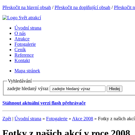
Přeskočit na hlavní obsah
/
Přeskočit na doplňující obsah
/
Přeskočit 
Úvodní strana
O nás
Atrakce
Fotogalerie
Ceník
Reference
Kontakt
Mapa stránek
Vyhledávání
zadejte hledaný výraz
Stáhnout aktuální verzi flash přehrávače
Zpět
|
Úvodní strana
»
Fotogalerie
»
Akce 2008
» Fotky z našich akcí
Fotky z našich akcí v roce 2008