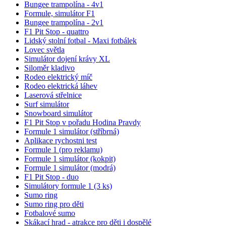
Bungee trampolína - 4v1
Formule, simulátor F1
Bungee trampolína - 2v1
F1 Pit Stop - quattro
Lidský stolní fotbal - Maxi fotbálek
Lovec světla
Simulátor dojení krávy XL
Siloměr kladivo
Rodeo elektrický míč
Rodeo elektrická láhev
Laserová střelnice
Surf simulátor
Snowboard simulátor
F1 Pit Stop v pořadu Hodina Pravdy
Formule 1 simulátor (stříbrná)
Aplikace rychostni test
Formule 1 (pro reklamu)
Formule 1 simulátor (kokpit)
Formule 1 simulátor (modrá)
F1 Pit Stop - duo
Simulátory formule 1 (3 ks)
Sumo ring
Sumo ring pro děti
Fotbalové sumo
Skákací hrad - atrakce pro děti i dospělé