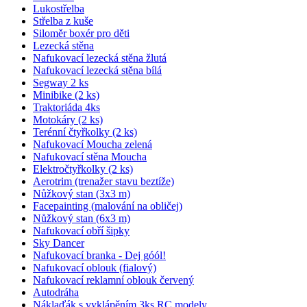
Lukostřelba
Střelba z kuše
Siloměr boxér pro děti
Lezecká stěna
Nafukovací lezecká stěna žlutá
Nafukovací lezecká stěna bílá
Segway 2 ks
Minibike (2 ks)
Traktoriáda 4ks
Motokáry (2 ks)
Terénní čtyřkolky (2 ks)
Nafukovací Moucha zelená
Nafukovací stěna Moucha
Elektročtyřkolky (2 ks)
Aerotrim (trenažer stavu beztíže)
Nůžkový stan (3x3 m)
Facepainting (malování na obličej)
Nůžkový stan (6x3 m)
Nafukovací obří šipky
Sky Dancer
Nafukovací branka - Dej góól!
Nafukovací oblouk (fialový)
Nafukovací reklamní oblouk červený
Autodráha
Náklaďák s vyklápěním 3ks RC modely